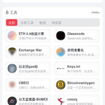
工具
more+
全部
分析工具
数据
浏览器
ETH 2.0收益计算
Glassnode
计算ETH2.0 POS抵押挖矿收益
Glassnode 由研究人员、架构师与企业家团队组成，他们在加密领域拥有多年的经验，并对数字货币充满热情
Exchange War
发明者量化
加密数字货币交易平台的排行榜，依据活跃的交易量信息，帮助你形成更全球化的视角
发明者量化平台 由 发明者量化 为量化爱好者（宽客）量身打造的云平台，提供精准的回测功能、高速实盘交易接口、易用的API文档、由易入难的策略库，便于您快速实现、使用自己的量...
以太坊gas站
Keys.lol
以太坊gas站旨在提高以太坊网络的gas价格，交易确认时间和矿工政策的透明度
每个比特币、以太坊私钥都在这个网站上
CBECI
Bitcoinvanitygen
CBECI，剑桥比特币电力消费指数，由 CambridgeAltFin CJBS 创建和维护，提供了一种实时模型，可跟踪比特币网络的年度用电量
这是一个正常的比特币地址，以一些吸引你的字符串开头，在某种程度上，它有点像在你的车上有个性化的车牌
分叉监视器-BitMEX
cmorq
此处的信息和数据来自我们认为可靠的来源，信息尚未经过验证，对其准确性，完整性或正确性不作任何陈述或保证
cmorq 提供对区块链上历史和实时交易数据的无缝访问