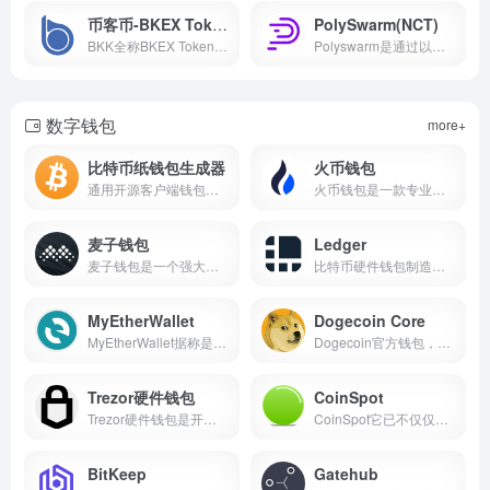
币客币-BKEX Token(BKK)
PolySwarm(NCT)
BKK全称BKEX Token，是BKEX平台的权益通证，是整个BKEX生态的重要的一部分
Polyswarm是通过以太坊智能合约和区块链技术实现的去中心化威胁情报市场
数字钱包
more+
比特币纸钱包生成器
火币钱包
通用开源客户端钱包生成器
火币钱包是一款专业的多币种钱包，依托火币集团在区块链领域的技术积累和安全经验，从多重维度保障全球数字货币用户的资产安全，提供简单便捷、安全可靠的数字资产管理服务
麦子钱包
Ledger
麦子钱包是一个强大和安全的跨链钱包，已支持 EOS、TRX、BTC、ETH、NEO、ONT、EOSC、BOS、ENU、NAS 等生态，支持去中心化的跨链交易，并构建了一个多链的 DApp 生态系统
比特币硬件钱包制造商Ledger...
MyEtherWallet
Dogecoin Core
MyEtherWallet据称是一款最受欢迎的以太坊钱包，提供英文、中文版等多个版本，提供有多种安全的使用方式。
Dogecoin官方钱包，目前可用于大多数使用的操作系统和手机
Trezor硬件钱包
CoinSpot
Trezor硬件钱包是开源的，支持BTC，ETH等100多种主流数字货币。
CoinSpot它已不仅仅是具有高安全标准的存储平台，但是其多功能性和生态系统内的多种服务使其成为购买加密货币的最佳选择之一
BitKeep
Gatehub