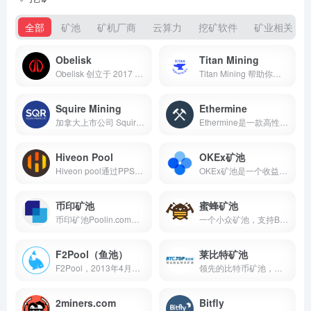
全部
矿池
矿机厂商
云算力
挖矿软件
矿业相关
Obelisk
Titan Mining
Obelisk 创立于 2017 年 6 月，旨在为不透明的挖矿生态系统提供透明度，并为垄断提供可靠的替代方案
Titan Mining 帮助你在几分钟内开始挖矿，硬件不再是障碍
Squire Mining
Ethermine
加拿大上市公司 Squire Mining，致力于开发、制造、销售数据挖掘基础设施和系统技术，以支持挖矿及全球区块链领域的应用，包括专用集成电路 ASIC 芯片和下一代采矿设备
Ethermine是一款高性能ETH矿池，你可以根据你设置的支付门槛立即获取收益
Hiveon Pool
OKEx矿池
Hiveon pool通过PPS+模式保证的高利润支出，全球服务器使挖矿变得更高效、安全
OKEx矿池是一个收益领先的综合性矿池，不仅支持比特币(btc)挖矿，还支莱特币（LTC）、以太坊（ETH）、ETC、DASH、DCR、ZEC、XMR、GRIN、BEAM等多种POW算力挖矿币种，也支持EOS、IO...
币印矿池
蜜蜂矿池
币印矿池Poolin.com提供比特币、比特币现金、莱特币、达世币、以太坊、门罗币、门罗经典、DCR、大零币、云储币等多币种挖矿服务，在币印矿池挖矿，您将拥有更高的挖矿收益，更低的...
一个小众矿池，支持BTM、ETH、ETC以及一些分叉币、小币种的挖矿
F2Pool（鱼池）
莱比特矿池
F2Pool，2013年4月创立于北京，是全球领先、中国早期的比特币矿池；全球知名的综合性加密货币矿池
领先的比特币矿池，创始人江卓尔，支持微信小程序，官方APP实时在线挖矿
2miners.com
Bitfly