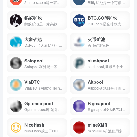
2miners.com是一家采用SOLO机制挖掘eth的数字货币矿池，最小支付门槛为0.1eth
Bitfly矿池是一个可预测的独立采矿池，100％的区块奖励将记入给池中贡献最多工作的矿工，奖励在10次确认之后立即支付
蚂蚁矿池
BTC.COM矿池
蚂蚁矿池是一家高效的数字货币矿池，致力于为矿工提供更友好的界面、更完善的功能、更便捷的使用和更丰厚透明的收益，蚂蚁矿池提供比特币、莱特币、以太坊等多种数字货币的挖矿服...
BTC.com是全球领先的比特币数据服务商与矿池、钱包解决方案提供商
大象矿池
火币矿池
DxPool（大象矿池）是技术领先的综合性数字资产挖矿平台
火币矿池官网
Solopool
slushpool
Solopool矿池是一家专业矿工的独立采矿池，支持挖掘数量众多的币种
slushpool,世界首个比特币采矿池，服务器分布全球，智能的负载平衡和故障转移系统确保您99.9%的时间进行挖矿
ViaBTC
Altpool
ViaBTC（Viabtc Technology Limited）成立于 2016 年 5 月， 是一家专注于数字货币领域的创新型技术服务公司
Altpool矿池自带计算器功能，支付不同算法的多个币种，并带有矿池机器人管家，用户体验良好
Gpuminepool
Sigmapool
Gpuminepool矿池采用PPS+1%fee模式，最低支付门槛为0.1ETH，转账不收取任何手续费
SIgmapool支持BTC.LTC.DASH挖矿，采取103％PPS 或105％的PPLNS的机制回馈给矿工收益
NiceHash
mineXMR
NiceHash成立于2014年, 旨于将分散的算力买卖双方集中联系到一个市场中去, 凭靠准时稳定的款项支付、优秀的客服支持、高度的安全性及系统稳定性, NiceHash已经成为加密货币挖矿界...
mineXMR矿池使用多个全局服务器和守护程序以实现矿池的稳定，采用PPLNS支付模式促使用户获得最佳利润