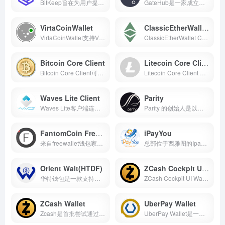
BitKeep旨在为用户提供便捷、安全、专业的一站式数字资产管理工具
GateHub是一家成立于2014年的英国公司，GateHub又叫网关
VirtaCoinWallet
ClassicEtherWallet CX
VirtaCoinWallet支持VTA. 提供Third Party安全和Low匿名
ClassicEtherWallet CX是一个...
Bitcoin Core Client
Litecoin Core Client
Bitcoin Core Client可以自己完全确认比特币交易，而不必依赖第三方服务
Litecoin Core Client 支持LTC. 这个钱包提供Personal 安全和Medium 匿名
Waves Lite Client
Parity
Waves Lite客户端连接到公共Waves节点，以便检索最新的区块链信息
Parity 的创始人是以太坊的联合创始人Gavin Wood
FantomCoin Freewallet
iPayYou
来自freewallet钱包家族的Fantocoin钱包，由开发人员设计和发布，用于软件测试，此外，它还具有与加密技术进行交换的卓越功能，可以与钱包内的十多种数字货币进行交换
总部位于西雅图的IpayYou公司推出了一款新的钱包，该钱包具有多种功能，其中包括取消交易的功能
Orient Walt(HTDF)
ZCash Cockpit UI Wallet
华特钱包是一款支持多币种存...
ZCash Cockpit UI Wallet钱包提供Personal安全和High匿名
ZCash Wallet
UberPay Wallet
Zcash是首批尝试通过将隐私相关元素引入加密货币来解决这一问题的项目之一
UberPay Wallet是一个钱包，可让用户立即交换硬币