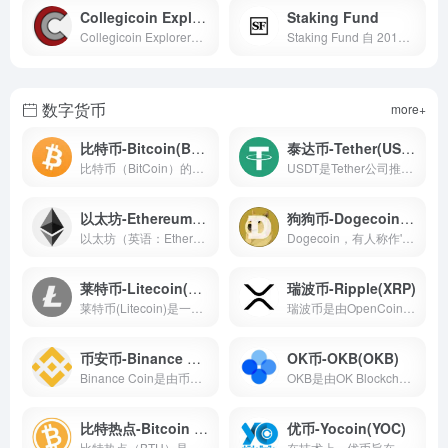
Collegicoin Explorer
Staking Fund
Collegicoin Explorer是Collegicoin（CLG）的官方浏览器，提供地址查询，交易查询，区块查询等功能
Staking Fund 自 2018 年初以来，一直参与 PoS 验证节点的运行，也通过运营 Stake ID 区块链查询浏览器，为生态系统做出贡献
数字货币
more+
比特币-Bitcoin(BTC)
泰达币-Tether(USDT)
比特币（BitCoin）的概念最初由中本聪在2008年提出，根据中本聪的思路设计发布的开源软件以及建构其上的P2P网络
USDT是Tether公司推出的基于稳定价值货币美元（USD）的代币Tether USD（下称USDT），1USDT=1美元，用户可以随时使用USDT与USD进行11兑换
以太坊-Ethereum(ETH)
狗狗币-Dogecoin(DOGE)
以太坊（英语：Ethereum）是一个开源的有智能合约功能的公共区块链平台
Dogecoin，有人称作'狗狗币/狗币'，诞生于2013年12月8日，基于Scrypt算法，是国际上用户数仅次于比特币的第二大虚拟货币
莱特币-Litecoin(LTC)
瑞波币-Ripple(XRP)
莱特币(Litecoin)是一种基于“点对点”(peer-to-peer)技术的网络货币，其受到了比特币(BTC)的启发，并且在技术上具有相同的实现原理
瑞波币是由OpenCoin公司发行的虚拟货币，称作Ripple Credits，又称作XRP，中文名为瑞波币
币安币-Binance Coin(BNB)
OK币-OKB(OKB)
Binance Coin是由币安发行的代币，简称BNB，是基于以太坊Ethereum的去中心化的区块链数字资产
OKB是由OK Blockchain 基金会发行的全球通用积分，简称OKB
比特热点-Bitcoin Hot(BTH)
优币-Yocoin(YOC)
比特热点（BTH）是比特币在区块高度498848高度分叉出来的一种新型加密货币，原有的比特币用户可以根据自持比特币的数量按1100的比例配送比特热点
在技术上，优币旨在打通平台价值权益的流通，实现区块链应用与底层链的解耦;在通证经济上，优币将站在一个中立、开发、互通的角度，链接各大产品增值服务，实现各应用间通证的价值...