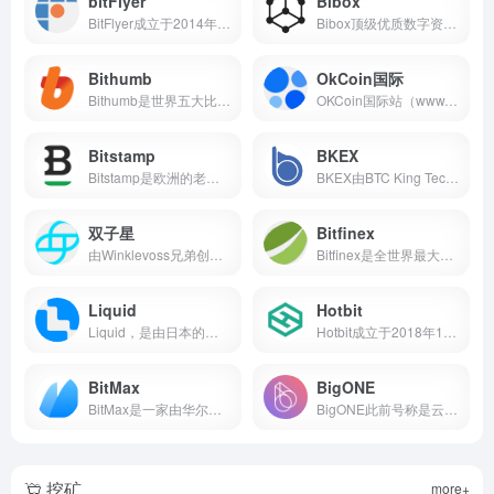
bitFlyer
Bibox
BitFlyer成立于2014年，总部...
Bibox顶级优质数字资产国际站，以金融衍生品服务知名于业内；全球首个人工智能数字资产国际站，创新性地实现交易安全性、平台稳定性、操作便利性；总部设在爱沙尼亚。
Bithumb
OkCoin国际
Bithumb是世界五大比特币国际站之一，每天交易量超过13,000比特币，约占全球比特币交易量的10％。
OKCoin国际站（www.okcoin.com）是全球著名的数字资产国际站之一，主要面向全球用户提供美元与比特币、莱特币、以太币，经典以太等数字资产的现货交易服务，隶属于OKEX Fintech Co...
Bitstamp
BKEX
Bitstamp是欧洲的老牌国际站，曾经排名世界第三。这家国际站里可以方便的做大额交易。
BKEX由BTC King Technology Limited公司运营，是一家基于社区共识的数字资产国际站。
双子星
Bitfinex
由Winklevoss兄弟创立的比特币和以太国际站----双子星，已经把触角伸到了香港和新加坡，在两地开展新的业务。
Bitfinex是全世界最大、最高级的比特币国际站之一，支持以太坊、比特币、莱特币、以太经典等虚拟币的交易，每天的成交量达30多亿人民币。
Liquid
Hotbit
Liquid，是由日本的两家国际站Quoinex和Qryptos合并而成的联合国际站。
Hotbit成立于2018年1月, 注册在香港和爱沙尼亚，核心团队来自中、美、台，目前在上海、台北均有办公地点
BitMax
BigONE
BitMax是一家由华尔街资深量化交易团队打造的全球化战略布局的数字资产国际站。
BigONE此前号称是云币网国际版， 是 INBlockchian（硬币资本）旗下全球区块链资产现货国际站。
挖矿
more+