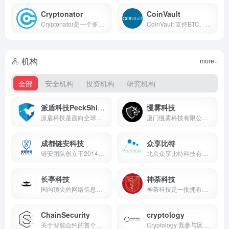
Cryptonator
CoinVault
Cryptonator是一个多合一的在线比特币钱包，支持多种加密货币，例如比特币（BTC），莱特币（LTC），以太坊（ETH）等
CoinVault 支持BTC、LTC、DAS...
机构
more+
全部
安全机构
投资机构
研究机构
派盾科技PeckShield
慢雾科技
派盾科技是面向全球的区块链安全公司，由前 360 首席科学家、美国北卡州立大学终身教授蒋旭宪于 2018 年创办
厦门慢雾科技有限公司，专注区块链生态安全，由一支拥有十多年一线网络安全攻防实战的团队创建
成都链安科技
众享比特
链安团队创立于2014年12月,链安以创新为主导，创造下一代各类技术，从数据分析，数据预测，网络攻击预测、犯罪预测等，目前已申请多项发明专利
北京众享比特科技有限公司，成立于2014年，总部位于北京，在南京、深圳、长沙设有子公司
长亭科技
神荼科技
国内顶尖的网络信息安全公司，专注为企业级用户提供专业的网络信息安全解决方案
神荼科技是一批拥有顶级网络攻防技术、区块链开发、大数据分析、云计算的精英团队
ChainSecurity
cryptology
关于智能合约的首个代码审计平台，针对 Ethereum 和 Hyperledger Fabric 智能合约的安全性扫描，源于 Securify、ChainCode Scanner 创始者，基于苏黎世联邦理工学院 ICE 中心的最...
Cryptology 既参与区块链公司的股权投资，也在布局加密数字资产的投资