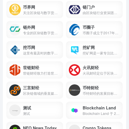
币界网
链门户
关注区块链与数字货币行业的专业网站，主要为区块链投资者提供结构化的项目、公司、币种、人物及创投数据
由区块链行业资深团队创办，多位行业大咖投资，主要为广大区块链爱好者提供区块链项目报道、区块链场景应用、项目分析、市场行情、等专业服务
链外网
币圈子
专业的区块链数字货币评测社区平台,专注于为虚拟货币用户提供专业区块链技术知识,虚拟货币、虚拟币交易平台的知识和评测服务,汇集全球2000多个虚拟数字货币
币圈子成立于2017年，是专业的数字货币、区块链垂直领域行业站，币圈子的定位是服务于区块链投资者
挖币网
挖矿网
这里有最及时的数字货币资讯,最全的矿机产品库,有深度的行业资讯,挖币网是数字货币时代第一综合站,我们致力于为广大数字货币爱好者和矿工提供优质的服务
挖矿网是一家专注比特币等数...
世链财经
火讯财经
世链财经致力打造世界级的区块链资讯平台，我们将知识与专业结合，不断创新，深度挖掘行业资讯，提供真正有价值、有深度的区块链行业新闻、快讯、全球行情、独家报道和特色栏目，...
火讯财经定位于区块链产业的专业媒体，是集新闻、快讯、行情、专访、项目库、白皮书为一体的一站式服务平台
三言财经
币特财经
区块链领域的垂直媒体，是中国领先的区块链领域内容服务平台
币特财经的发展目标，是成为台湾最权威与专业的区块链产业媒体！「区块链价值权威」的定位，将体现在新闻动态，即时快讯，名家观点，以及第一手的国际报导上，以及「内容+事件」的...
测试
Blockchain Land
测试
Blockchain Land 于 2018 年在法国巴黎创办，这里是由区块链爱好者构思的游乐场，致力于为读者提供可靠、最新、富有洞察力的行业信息
NEO News Today
Crypto Tokens