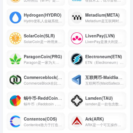
Hydrogen(HYDRO)
Metadium(META)
Hydro使私人金融系统能够无缝地利用公共区块链，以增强应用程序和文档安全性、身份管理、事务和人工智能
Metadium是互联网时代的下一代身份协议层，由具有“无信任依赖”特性的区块链提供支持
SolarCoin(SLR)
LivenPay(LVN)
SolarCoin是一种用来刺激太阳能生产的生态加密货币
LivenPay是澳大利亚移动餐厅支付平台，并正在为离线世界创建一个行为游戏化层
ParagonCoin(PRG)
Electroneum(ETN)
Paragon是一家为大麻行业开发种子到销售跟踪解决方案的区块链公司，是首家专门致力于利用这种基于区块链的智能合约，创建并且促进专门致力于促进大麻在世界合法化和系统化的社区
ETN（Electroneum）是世界上最快且首个符合KYC/AML标准的加密货币，服务于基于移动的支付平台——Electroneum平台，为每个人提供数字支付服务
Commerceblock(CBT)
互联网币-MaidSafeCoin(MAID)
CommerceBlock在比特币之上开发公有侧链，允许资产支持通证发行，分布式智能合同执行和补充服务，以满足监管需求
互联网币(MaidSafecoin ,MAID)采用maid原创核心算法，理念先进，完成之后有非常大的实用价值，发布于2014年4月22日
蜗牛币-ReddCoin(RDD)
Lamden(TAU)
蜗牛币（Reddcoin，RDD）是一种社会货币，致力于在社交网络上支付小费，使数字货币更接近普通大众
lamden是一款包含数据区块链生成器、社区协作工具和创造大量数据区块链应用网络使其能在这些网络之间转移任何资产的独立区块链和区块链通信开发工具软件包
Contentos(COS)
Ark(ARK)
Contentos致力于打造一个更好的内容生态，实现去中心化的收益分配，所有价格、价值公开透明，将价值直接回馈用戶
ARK是一个可互操作的区块链，可链接任何其他区块链（SmartBridge）