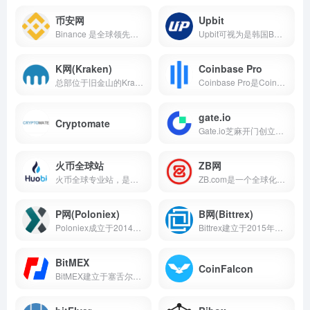
币安网
Upbit
Binance 是全球领先的区块链资产国际站，为全球区块链爱好者提供多币种、多语言的币币兑换服务。
Upbit可视为是韩国B网，是韩国金融科技公司Dunamu与美国国际站Bittrex合作推出的数字货币国际站，目前支持200多个交易对，超过110种代币的交易
K网(Kraken)
Coinbase Pro
总部位于旧金山的Kraken成立于2011年，是欧元交易量最大的比特币国际站，也可用加拿大元、美元、英镑和日元交易。
Coinbase Pro是Coinbase 在收购了 Paradex 之后,推出的全新的专业加密货币国际站。
gate.io
Cryptomate
Gate.io芝麻开门创立于2013年
火币全球站
ZB网
火币全球专业站，是火币集团旗下服务于全球专业交易用户的创新数字资产国际站，致力于发现优质的创新数字资产投资机会，目前提供四十多种数字资产品类的交易及投资服务，总部位于...
ZB.com是一个全球化的数字货币国际站，目前已获得泰国和迪拜的国际站牌照，并且已在瑞士、加拿大、美国、曼谷、迪拜等地设立运营中心。ZB.com专注为全球客户提供安全、便捷和合规...
P网(Poloniex)
B网(Bittrex)
Poloniex成立于2014年，俗称P网，是世界领先的加密货币国际站之一。Poloniex平台可交易多种山寨币。
Bittrex建立于2015年，是美国的比特币国际站，支持数百个交易对，目前仅支持英文，没有联盟计划。
BitMEX
CoinFalcon
BitMEX建立于塞舌尔共和国，是最先进的比特币衍生品国际站,对于比特币类产品提供高达100倍的杠杆，同时也提供针对其它数字货币产品的高杠杆。