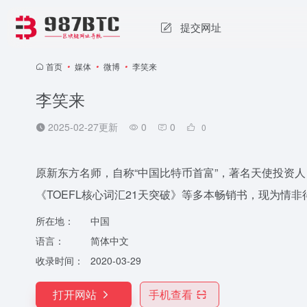
提交网址
首页
•
媒体
•
微博
•
李笑来
李笑来
2025-02-27更新
0
0
0
原新东方名师，自称“中国比特币首富”，著名天使投资
《TOEFL核心词汇21天突破》等多本畅销书，现为情非得
所在地：
中国
语言：
简体中文
收录时间：
2020-03-29
打开网站
手机查看